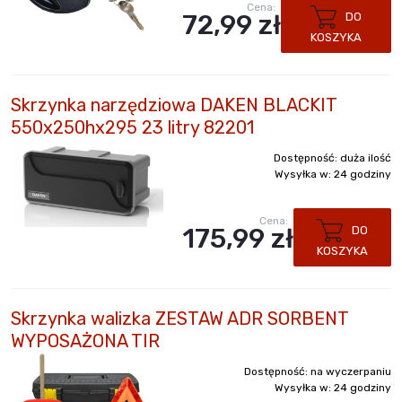
Cena:
72,99 zł
DO
KOSZYKA
Skrzynka narzędziowa DAKEN BLACKIT
550x250hx295 23 litry 82201
Dostępność:
duża ilość
Wysyłka w:
24 godziny
Cena:
175,99 zł
DO
KOSZYKA
Skrzynka walizka ZESTAW ADR SORBENT
WYPOSAŻONA TIR
Dostępność:
na wyczerpaniu
Wysyłka w:
24 godziny