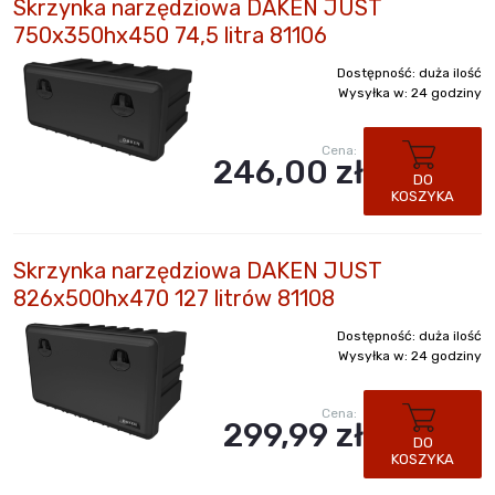
Skrzynka narzędziowa DAKEN JUST
750x350hx450 74,5 litra 81106
Dostępność:
duża ilość
Wysyłka w:
24 godziny
Cena:
246,00 zł
DO
KOSZYKA
Skrzynka narzędziowa DAKEN JUST
826x500hx470 127 litrów 81108
Dostępność:
duża ilość
Wysyłka w:
24 godziny
Cena:
299,99 zł
DO
KOSZYKA