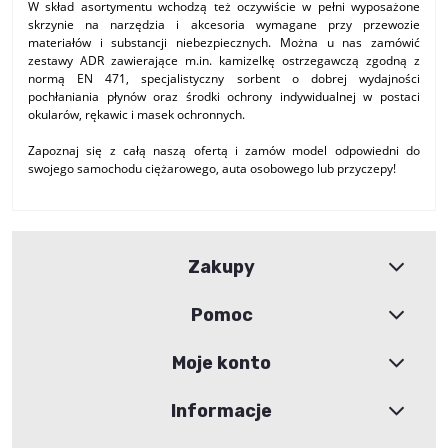
W skład asortymentu wchodzą też oczywiście w pełni wyposażone
skrzynie na narzędzia i akcesoria wymagane przy przewozie
materiałów i substancji niebezpiecznych. Można u nas zamówić
zestawy ADR zawierające m.in. kamizelkę ostrzegawczą zgodną z
normą EN 471, specjalistyczny sorbent o dobrej wydajności
pochłaniania płynów oraz środki ochrony indywidualnej w postaci
okularów, rękawic i masek ochronnych.
Zapoznaj się z całą naszą ofertą i zamów model odpowiedni do
swojego samochodu ciężarowego, auta osobowego lub przyczepy!
Zakupy
Pomoc
Moje konto
Informacje