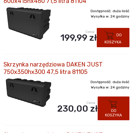
600x415hx460 71,5 litra 81104
Dostępność:
duża ilość
Wysyłka w:
24 godziny
Cena:
199,99 zł
DO
KOSZYKA
Skrzynka narzędziowa DAKEN JUST
750x350hx300 47,5 litra 81105
Dostępność:
duża ilość
Wysyłka w:
24 godziny
Cena:
230,00 zł
DO
KOSZYKA