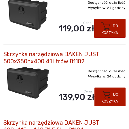
Dostępność:
duża ilość
Wysyłka w:
24 godziny
Cena:
119,00 zł
DO
KOSZYKA
Skrzynka narzędziowa DAKEN JUST
500x350hx400 41 litrów 81102
Dostępność:
duża ilość
Wysyłka w:
24 godziny
Cena:
139,90 zł
DO
KOSZYKA
Skrzynka narzędziowa DAKEN JUST