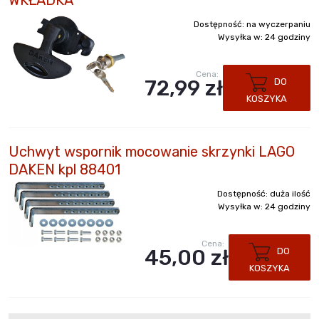
WKŁADKA
Dostępność:
na wyczerpaniu
Wysyłka w:
24 godziny
Cena:
72,99 zł
DO
KOSZYKA
Uchwyt wspornik mocowanie skrzynki LAGO
DAKEN kpl 88401
Dostępność:
duża ilość
Wysyłka w:
24 godziny
Cena:
45,00 zł
DO
KOSZYKA