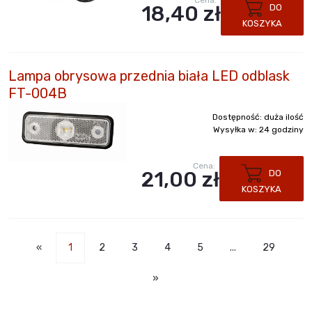
18,40 zł
DO
KOSZYKA
Lampa obrysowa przednia biała LED odblask
FT-004B
Dostępność:
duża ilość
Wysyłka w:
24 godziny
Cena:
21,00 zł
DO
KOSZYKA
«
1
2
3
4
5
...
29
»