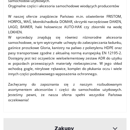
samochodów użytkowych.
Oryginalne części i akcesoria samochodowe wiodących producentów
W naszej ofercie znajdziecie Państwo m.in. oświetlenie FRISTOM,
HORPOL, WAŚ, błotniki/nadkola DOMAR, skrzynki narzędziowe DAKEN,
LAGO, BAWER, haki holownicze AUTO-HAK czy zbiorniki na wodę
LOKHEN.
W sprzedaży znajdują się również różnorodne akcesoria
samochodowe, w tym wytrzymałe uchwyty do zabezpieczania ładunku,
gaśnice proszkowe Gloria, kanistry na paliwo z polietylenu HDPE oraz
pasy transportowe zgodne z aktualną normą europejską EN 12195-2.
Dostępny jest też oczywiście wieloelementowy zestaw ADR do użytku
w pojazdach przewożących materiały niebezpieczne. W jego skład
wchodzą gogle, nitrylowe rękawice, komplet do płukania oczu i wiele
innych części podstawowego wyposażenia ochronnego.
Zachęcamy do zapoznania się z naszym rozbudowanym
asortymentem akcesoriów i części do samochodów użytkowych.
Jesteśmy pewni, że nasza oferta spełni wszystkie Państwa
oczekiwania!
Zakupy