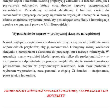
sklepie części i akcesoria świetną propozycją zarówno dla mechaników, jak i
prywatnych odbiorców, którzy chcą drobne naprawy przeprowadzać
samodzielnie. Prowadzimy sprzedaż detaliczną i hurtową części do
samochodów i przyczep, co tyczy się zarówno części, jak i narzędzi. W naszej
ofercie znajdziesz wyłącznie produkty posiadające certyfikaty i homologacje
zgodne z wymogami prawa w Unii Europejskiej.
Wyposażenie do napraw w praktycznej skrzynce narzędziowej
Nawet najlepsza część samochodowa nie przyda się na nic, jeśli nie masz
odpowiednich przyborów, aby ją zamontować. Oferujemy różnej wielkości
skrzynki z narzędziami i akcesoria do przyczep, aut i maszyn rolniczych. W
sprzedaży mamy wysokiej jakości sprzęt nie tylko dla profesjonalistów - w
asortymencie odpowiednie propozycje znajdą dla siebie również amatorzy
prowadzenia napraw w przydomowym warsztacie. Jeśli masz problem z
wyborem wyposażenia, nasz personel z chęcią Ci doradzi – stacjonarnie,
przez telefon lub online.
PROWADZIMY RÓWNIEŻ SPRZEDAŻ HURTOWĄ ! ZAPRASZAMY DO
KONTAKTU