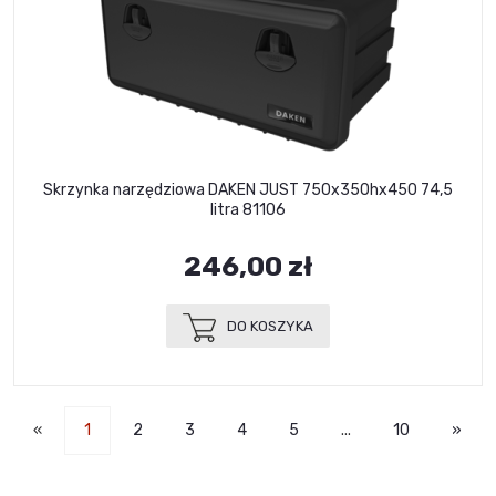
Skrzynka narzędziowa DAKEN JUST 750x350hx450 74,5
litra 81106
246,00 zł
DO KOSZYKA
«
1
2
3
4
5
...
10
»