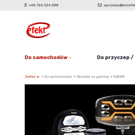
+48 724 024 288
sprzedaz@bmefek
Do samochodów
Do przyczep /
Jesteś w:
»
Do samochodów
»
Skrzynki na gaśnicę
»
DAKEN