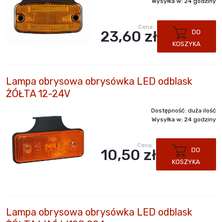
Wysyłka w:
24 godziny
Cena:
23,60 zł
DO
KOSZYKA
Lampa obrysowa obrysówka LED odblask
ŻÓŁTA 12-24V
Dostępność:
duża ilość
Wysyłka w:
24 godziny
Cena:
10,50 zł
DO
KOSZYKA
Lampa obrysowa obrysówka LED odblask