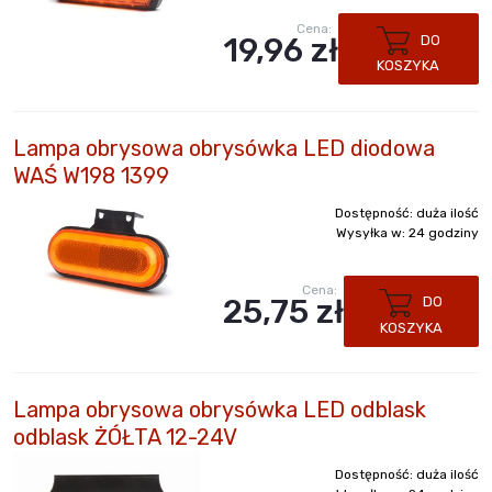
Cena:
19,96 zł
DO
KOSZYKA
Lampa obrysowa obrysówka LED diodowa
WAŚ W198 1399
Dostępność:
duża ilość
Wysyłka w:
24 godziny
Cena:
25,75 zł
DO
KOSZYKA
Lampa obrysowa obrysówka LED odblask
odblask ŻÓŁTA 12-24V
Dostępność:
duża ilość