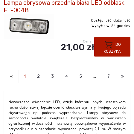
Lampa obrysowa przednia biała LED odblask
FT-004B
Dostępność:
duża ilość
Wysyłka w:
24 godziny
Cena:
21,00 zł
DO
KOSZYKA
«
1
2
3
4
5
...
7
»
Nowoczesne oświetlenie LED, dzięki któremu innych uczestnikom
ruchu dużo łatwiej będzie ocenić właściwe wymiary Twojego pojazdu
ciężarowego np. podczas wyprzedzania. Lampy obrysowe do
samochodu wydatnie zwiększają bezpieczeństwo w warunkach
ograniczonej widoczności i stanowią obowiązkowe wyposażenie w
przypadku aut o szerokości wynoszącej powyżej 2,1 m. W naszym