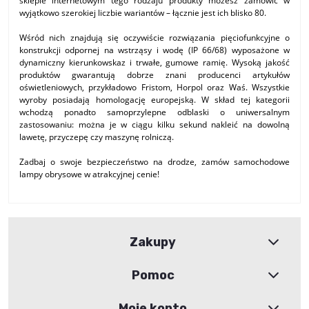
sklepie internetowym tego rodzaju produkty możesz zamówić w
wyjątkowo szerokiej liczbie wariantów – łącznie jest ich blisko 80.
Wśród nich znajdują się oczywiście rozwiązania pięciofunkcyjne o
konstrukcji odpornej na wstrząsy i wodę (IP 66/68) wyposażone w
dynamiczny kierunkowskaz i trwałe, gumowe ramię. Wysoką jakość
produktów gwarantują dobrze znani producenci artykułów
oświetleniowych, przykładowo Fristom, Horpol oraz Waś. Wszystkie
wyroby posiadają homologację europejską. W skład tej kategorii
wchodzą ponadto samoprzylepne odblaski o uniwersalnym
zastosowaniu: można je w ciągu kilku sekund nakleić na dowolną
lawetę, przyczepę czy maszynę rolniczą.
Zadbaj o swoje bezpieczeństwo na drodze, zamów samochodowe
lampy obrysowe w atrakcyjnej cenie!
Zakupy
Pomoc
Moje konto