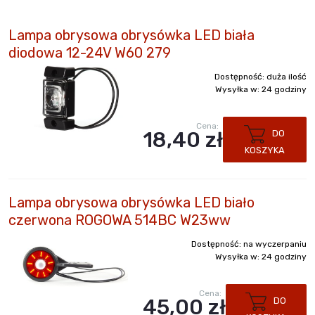
Lampa obrysowa obrysówka LED biała
diodowa 12-24V W60 279
Dostępność:
duża ilość
Wysyłka w:
24 godziny
Cena:
18,40 zł
DO
KOSZYKA
Lampa obrysowa obrysówka LED biało
czerwona ROGOWA 514BC W23ww
Dostępność:
na wyczerpaniu
Wysyłka w:
24 godziny
Cena:
45,00 zł
DO