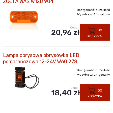
ŻÓŁTA WAŚ W128 904
Dostępność:
duża ilość
Wysyłka w:
24 godziny
Cena:
20,96 zł
DO
KOSZYKA
Lampa obrysowa obrysówka LED
pomarańczowa 12-24V W60 278
Dostępność:
duża ilość
Wysyłka w:
24 godziny
Cena:
18,40 zł
DO
KOSZYKA