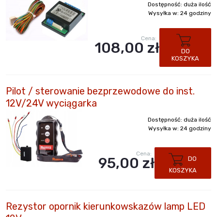
Dostępność:
duża ilość
Wysyłka w:
24 godziny
Cena:
108,00 zł
DO
KOSZYKA
Pilot / sterowanie bezprzewodowe do inst.
12V/24V wyciągarka
Dostępność:
duża ilość
Wysyłka w:
24 godziny
Cena:
95,00 zł
DO
KOSZYKA
Rezystor opornik kierunkowskazów lamp LED