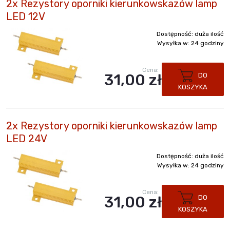
2x Rezystory oporniki kierunkowskazów lamp
LED 12V
Dostępność:
duża ilość
Wysyłka w:
24 godziny
Cena:
31,00 zł
DO
KOSZYKA
2x Rezystory oporniki kierunkowskazów lamp
LED 24V
Dostępność:
duża ilość
Wysyłka w:
24 godziny
Cena:
31,00 zł
DO
KOSZYKA