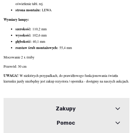
oświetlenie tabl. rej.
strona montażu:
LEWA
Wymiary lampy:
szerokość:
110,2 mm
wysokość:
102,6 mm
głębokość:
40,1 mm
rozstaw śrub montażowych:
55,4 mm
Mocowanie 2 x śruby
Przewód: 30 cm
UWAGA!
W niektórych przypadkach, do prawidłowego funkcjonowania światła
kierunku jazdy niezbędny jest zakup rezystora / opornika - dostępny na naszych aukcjach.
Zakupy
Pomoc