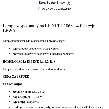
Koszty dostawy
Cena nie zawiera ewent
Produkty powiązane
płatności
Lampa zespolona tylna LED LT L1868 - 4 funkcyjna
LEWA
Lampa przeznaczona do zastosowania uniwersalnego:
samochodów osobowych i dostawczych
przyczep, maszyn budowlanych i urządzeń rolniczych
HOMOLOGACJA E9 ! ECE R6, R7, R10
Lampa wodoodporna i pyłoszczelna, wstrząsoodporna.
CENA ZA SZTUKĘ
Specyfikacja:
źródło światła:
LED 34 szt
napięcie pracy:
12-24 V
typ lampy:
zespolona
funkcja:
światło kierunku jazdy, światło pozycyjne tylne, światło hamowania,