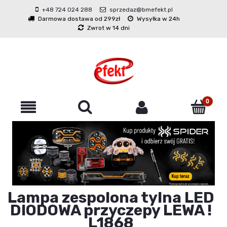
+48 724 024 288
sprzedaz@bmefekt.pl
Darmowa dostawa od 299zł
Wysyłka w 24h
Zwrot w 14 dni
Lampa zespolona tylna LED
DIODOWA przyczepy LEWA !
L1868