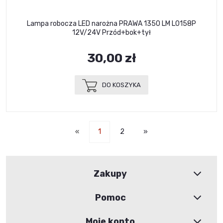
Lampa robocza LED narożna PRAWA 1350 LM L0158P
12V/24V Przód+bok+tył
30,00 zł
DO KOSZYKA
«
1
2
»
Zakupy
Pomoc
Moje konto