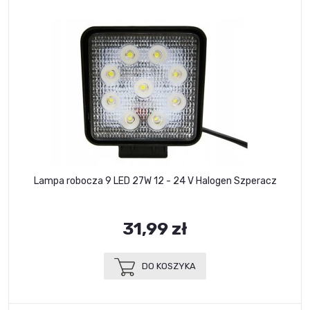
Lampa robocza 9 LED 27W 12 - 24 V Halogen Szperacz
31,99 zł
DO KOSZYKA