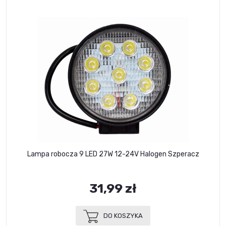
Lampa robocza 9 LED 27W 12-24V Halogen Szperacz
31,99 zł
DO KOSZYKA