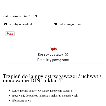
Kod produktu:
AKC1007T
zapytaj o produkt
poleć znajomemu
Opis
Koszty dostawy
Cena nie zawiera ewent
Produkty powiązane
płatności
Trzpień do lampy ostrzegawczej / uchwyt /
mocowanie DIN - układ T.
Łatwy montaż lampy ( wystarczy nałożyć na trzpień )
mocowanie do podłoża na śrubę ( brak śrub montażowych )
fabrycznie nowy